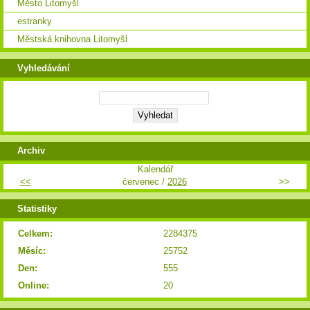
Město Litomyšl
estranky
Městská knihovna Litomyšl
Vyhledávání
Archiv
Kalendář
<<
červenec /
2026
>>
Statistiky
Celkem:
2284375
Měsíc:
25752
Den:
555
Online:
20