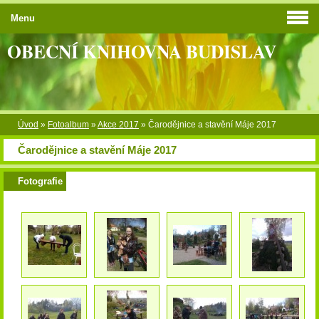
Menu
OBECNÍ KNIHOVNA BUDISLAV
Úvod
»
Fotoalbum
»
Akce 2017
»
Čarodějnice a stavění Máje 2017
Čarodějnice a stavění Máje 2017
Fotografie