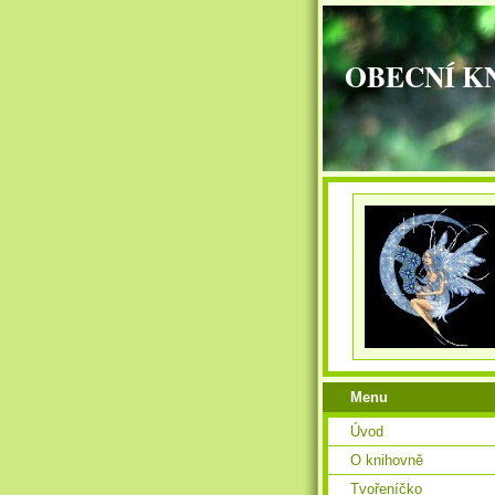
OBECNÍ K
Menu
Úvod
O knihovně
Tvořeníčko