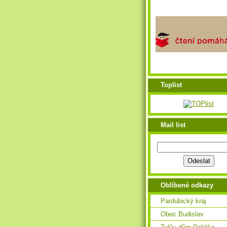
Toplist
Mail list
Oblíbené odkazy
Pardubický kraj
Obec Budislav