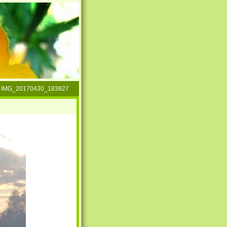
»
IMG_20170430_183827