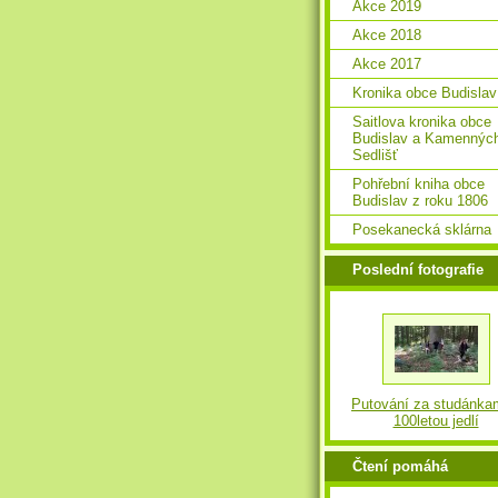
Akce 2019
Akce 2018
Akce 2017
Kronika obce Budislav
Saitlova kronika obce
Budislav a Kamennýc
Sedlišť
Pohřební kniha obce
Budislav z roku 1806
Posekanecká sklárna
Poslední fotografie
Putování za studánka
100letou jedlí
Čtení pomáhá