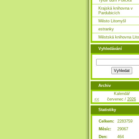
Tylův dům Polička
Krajská knihovna v
Pardubicích
Město Litomyšl
estranky
Městská knihovna Lit
Vyhledávání
Archiv
Kalendář
<<
červenec /
2026
Statistiky
Celkem:
2283759
Měsíc:
29067
Den:
464