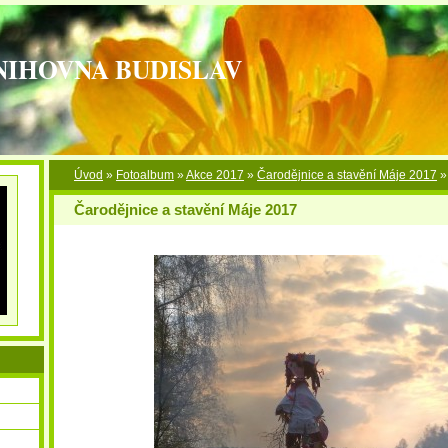
NIHOVNA BUDISLAV
Úvod
»
Fotoalbum
»
Akce 2017
»
Čarodějnice a stavění Máje 2017
Čarodějnice a stavění Máje 2017