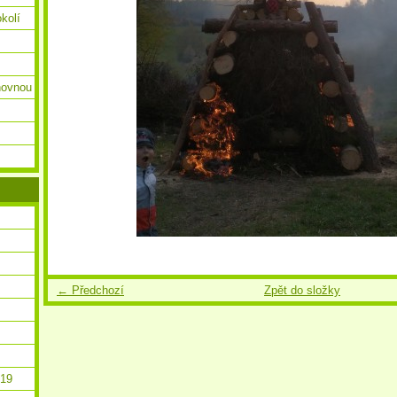
okolí
ihovnou
← Předchozí
Zpět do složky
019