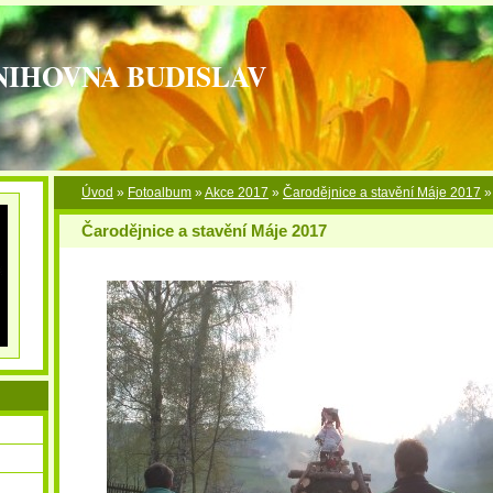
NIHOVNA BUDISLAV
Úvod
»
Fotoalbum
»
Akce 2017
»
Čarodějnice a stavění Máje 2017
Čarodějnice a stavění Máje 2017