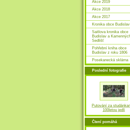
Akce 2019
Akce 2018
Akce 2017
Kronika obce Budislav
Saitlova kronika obce
Budislav a Kamennýc
Sedlišť
Pohřební kniha obce
Budislav z roku 1806
Posekanecká sklárna
Poslední fotografie
Putování za studánka
100letou jedlí
Čtení pomáhá