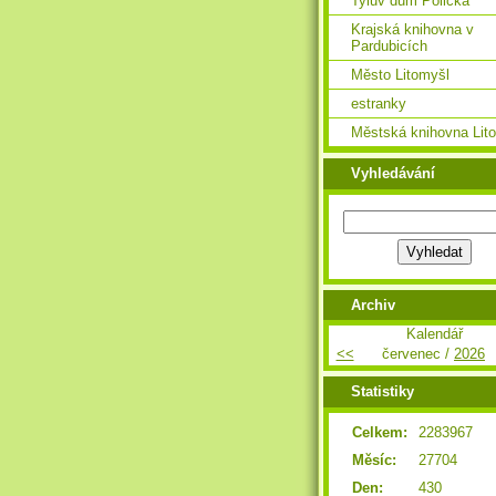
Tylův dům Polička
Krajská knihovna v
Pardubicích
Město Litomyšl
estranky
Městská knihovna Lit
Vyhledávání
Archiv
Kalendář
<<
červenec /
2026
Statistiky
Celkem:
2283967
Měsíc:
27704
Den:
430