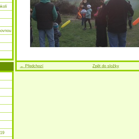
okolí
ihovnou
← Předchozí
Zpět do složky
019