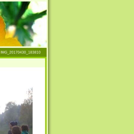
»
IMG_20170430_183810