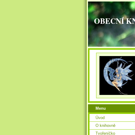
OBECNÍ K
Menu
Úvod
O knihovně
Tvořeníčko