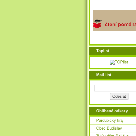
Toplist
Mail list
Oblíbené odkazy
Pardubický kraj
Obec Budislav