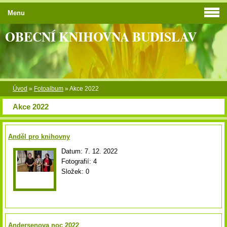
Menu
OBECNÍ KNIHOVNA BUDISLAV
Úvod
»
Fotoalbum
»
Akce 2022
Akce 2022
Anděl pro knihovny
Datum:
7. 12. 2022
Fotografií:
4
Složek:
0
Andersenova noc 2022