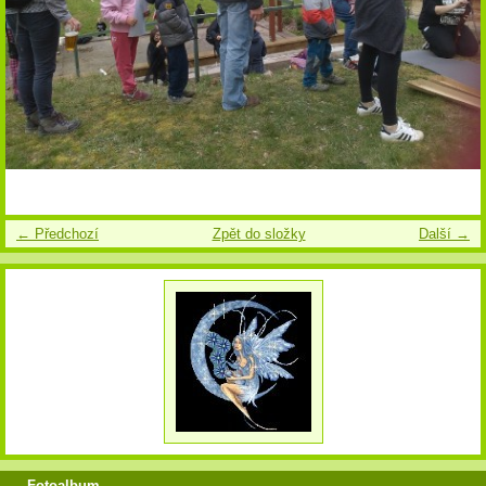
← Předchozí
Zpět do složky
Další →
Fotoalbum