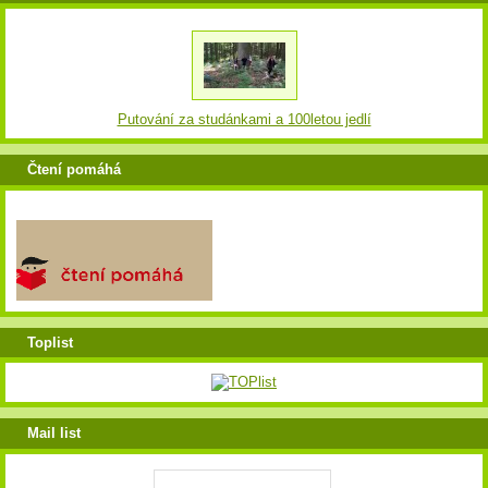
Putování za studánkami a 100letou jedlí
Čtení pomáhá
Toplist
Mail list