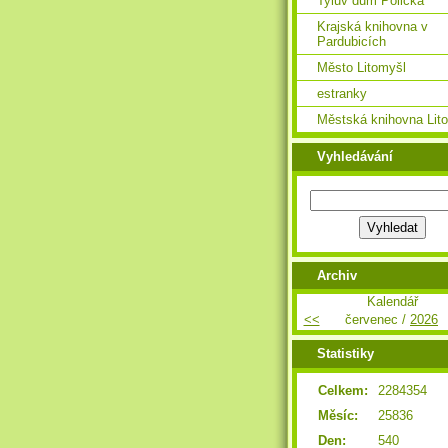
Tylův dům Polička
Krajská knihovna v
Pardubicích
Město Litomyšl
estranky
Městská knihovna Lit
Vyhledávání
Archiv
Kalendář
<<
červenec /
2026
Statistiky
Celkem:
2284354
Měsíc:
25836
Den:
540