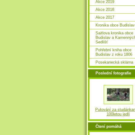
Akce 2019
Akce 2018
Akce 2017
Kronika obce Budislav
Saitlova kronika obce
Budislav a Kamennýc
Sedlišť
Pohřební kniha obce
Budislav z roku 1806
Posekanecká sklárna
Poslední fotografie
Putování za studánka
100letou jedlí
Čtení pomáhá