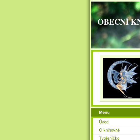
OBECNÍ K
Menu
Úvod
O knihovně
Tvořeníčko