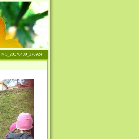
»
IMG_20170430_170924