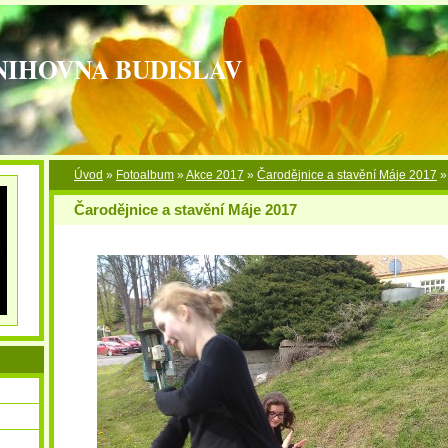
NIHOVNA BUDISLAV
Úvod
»
Fotoalbum
»
Akce 2017
»
Čarodějnice a stavění Máje 2017
Čarodějnice a stavění Máje 2017