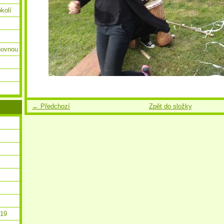
okolí
ihovnou
← Předchozí
Zpět do složky
019