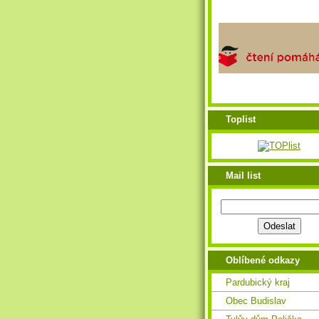
Toplist
Mail list
Oblíbené odkazy
Pardubický kraj
Obec Budislav