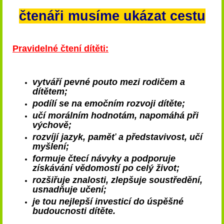
čtenáři musíme ukázat cestu
Pravidelné čtení dítěti:
vytváří pevné pouto mezi rodičem a
dítětem;
podílí se na emočním rozvoji dítěte;
učí morálním hodnotám, napomáhá při
výchově;
rozvíjí jazyk, paměť a představivost, učí
myšlení;
formuje čtecí návyky a podporuje
získávání vědomostí po celý život;
rozšiřuje znalosti, zlepšuje soustředění,
usnadňuje učení;
je tou nejlepší investicí do úspěšné
budoucnosti dítěte.