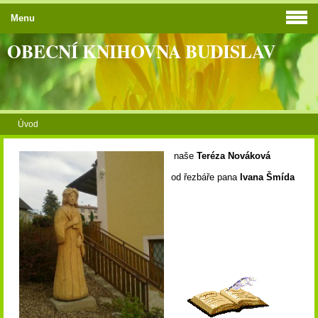
Menu
OBECNÍ KNIHOVNA BUDISLAV
Úvod
naše
Teréza Nováková
od řezbáře pana
Ivana Šmída