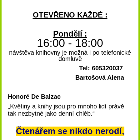
OTEVŘENO KAŽDÉ :
Pondělí :
16:00 - 18:00
návštěva knihovny je možná i po telefonické
domluvě
Tel: 605320037
Bartošová Alena
Honoré De Balzac
„Květiny a knihy jsou pro mnoho lidí právě
tak nezbytné jako denní chléb.“
Čtenářem se nikdo nerodí,