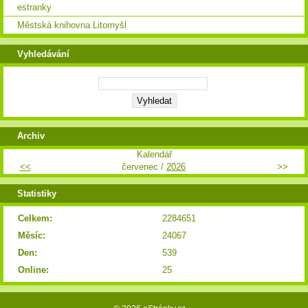
estranky
Městská knihovna Litomyšl
Vyhledávání
Archiv
Kalendář
<<
červenec /
2026
>>
Statistiky
Celkem:
2284651
Měsíc:
24067
Den:
539
Online:
25