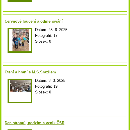
Červnové loučení a odměňování
Datum:
25. 6. 2025
Fotografií:
17
Složek:
0
Čtení a hraní s M.Š.Srazilem
Datum:
8. 3. 2025
Fotografií:
19
Složek:
0
Den stromů, podzim a vznik ČSR