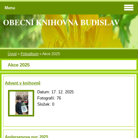
Menu
OBECNÍ KNIHOVNA BUDISLAV
Úvod
»
Fotoalbum
»
Akce 2025
Akce 2025
Advent v knihovně
Datum:
17. 12. 2025
Fotografií:
76
Složek:
0
Andersenova noc 2025