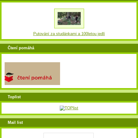
Putování za studánkami a 100letou jedlí
Čtení pomáhá
Toplist
Mail list