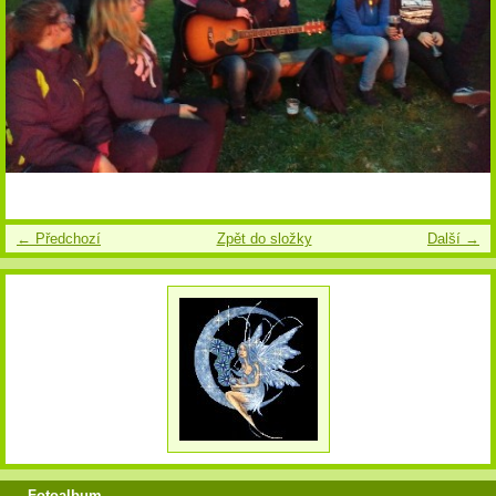
← Předchozí
Zpět do složky
Další →
Fotoalbum