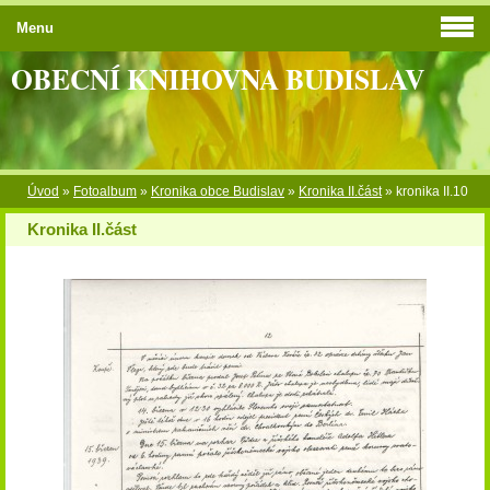
Menu
OBECNÍ KNIHOVNA BUDISLAV
Úvod
»
Fotoalbum
»
Kronika obce Budislav
»
Kronika II.část
»
kronika II.10
Kronika II.část