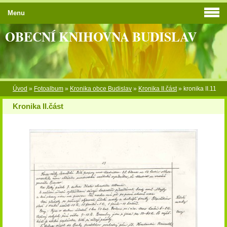
Menu
OBECNÍ KNIHOVNA BUDISLAV
Úvod
»
Fotoalbum
»
Kronika obce Budislav
»
Kronika II.část
»
kronika II.11
Kronika II.část