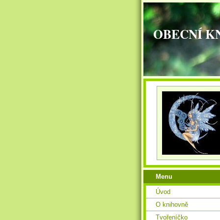
OBECNÍ K
Menu
Úvod
O knihovně
Tvořeníčko