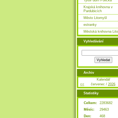
Tylův dům Polička
Krajská knihovna v
Pardubicích
Město Litomyšl
estranky
Městská knihovna Lit
Vyhledávání
Archiv
Kalendář
<<
červenec /
2026
Statistiky
Celkem:
2283682
Měsíc:
29463
Den:
468