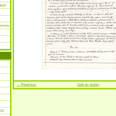
okolí
ihovnou
← Předchozí
Zpět do složky
019