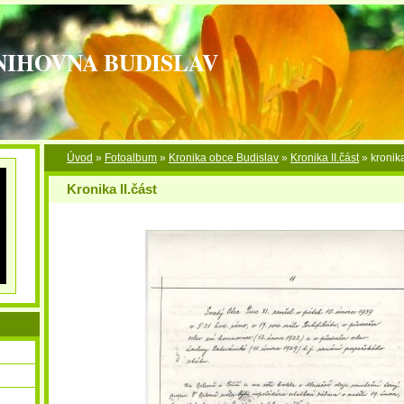
NIHOVNA BUDISLAV
Úvod
»
Fotoalbum
»
Kronika obce Budislav
»
Kronika II.část
»
kronika
Kronika II.část