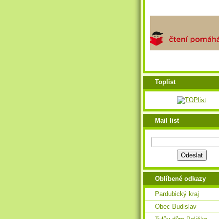
Toplist
Mail list
Oblíbené odkazy
Pardubický kraj
Obec Budislav