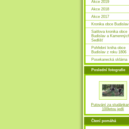
Akce 2019
Akce 2018
Akce 2017
Kronika obce Budislav
Saitlova kronika obce
Budislav a Kamennýc
Sedlišť
Pohřební kniha obce
Budislav z roku 1806
Posekanecká sklárna
Poslední fotografie
Putování za studánka
100letou jedlí
Čtení pomáhá