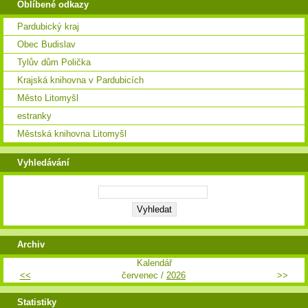
Oblíbené odkazy
Pardubický kraj
Obec Budislav
Tylův dům Polička
Krajská knihovna v Pardubicích
Město Litomyšl
estranky
Městská knihovna Litomyšl
Vyhledávání
Archiv
Kalendář
<<
červenec /
2026
>>
Statistiky