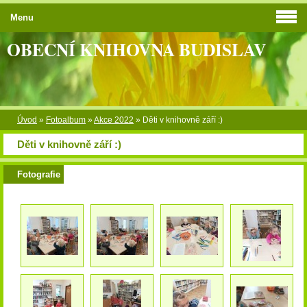
Menu
OBECNÍ KNIHOVNA BUDISLAV
Úvod
»
Fotoalbum
»
Akce 2022
»
Děti v knihovně září :)
Děti v knihovně září :)
Fotografie