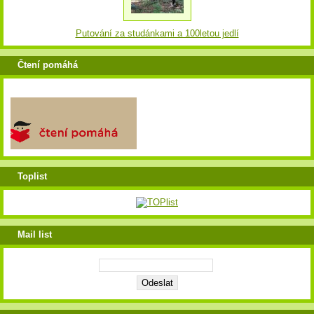
Putování za studánkami a 100letou jedlí
Čtení pomáhá
Toplist
Mail list