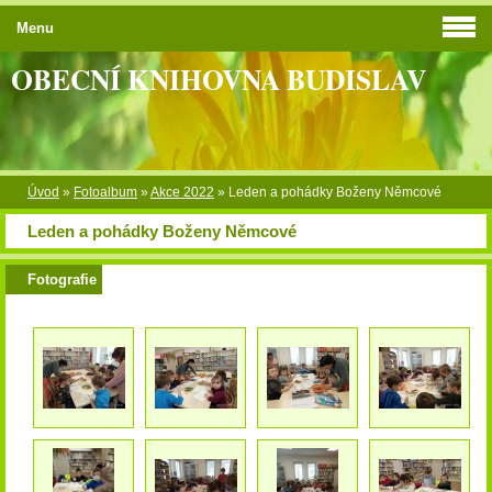
Menu
OBECNÍ KNIHOVNA BUDISLAV
Úvod
»
Fotoalbum
»
Akce 2022
»
Leden a pohádky Boženy Němcové
Leden a pohádky Boženy Němcové
Fotografie