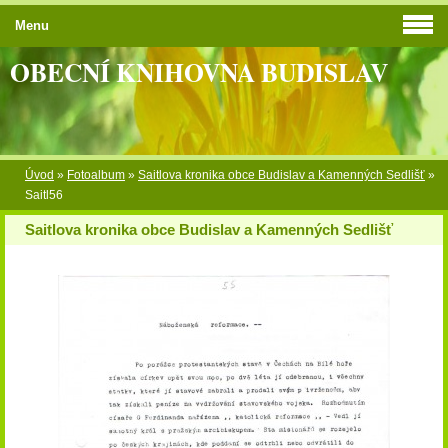
Menu
OBECNÍ KNIHOVNA BUDISLAV
Úvod
»
Fotoalbum
»
Saitlova kronika obce Budislav a Kamenných Sedlišť
»
Saitl56
Saitlova kronika obce Budislav a Kamenných Sedlišť