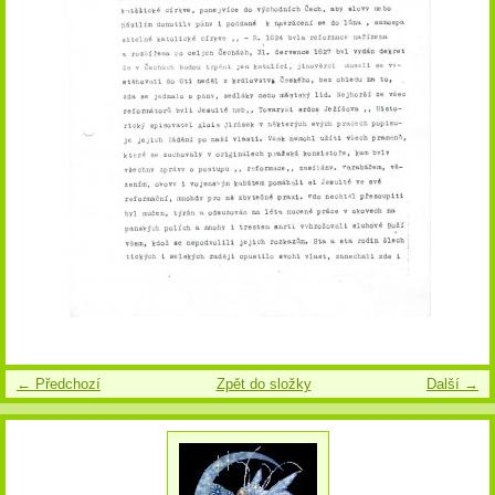
← Předchozí
Zpět do složky
Další →