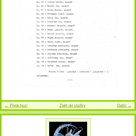
← Předchozí
Zpět do složky
Další →