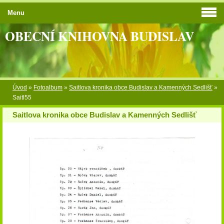
Menu
OBECNÍ KNIHOVNA BUDISLAV
Úvod
»
Fotoalbum
»
Saitlova kronika obce Budislav a Kamenných Sedlišť
»
Saitl55
Saitlova kronika obce Budislav a Kamenných Sedlišť