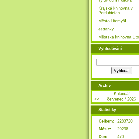
Tylův dům Polička
Krajská knihovna v
Pardubicích
Město Litomyšl
estranky
Městská knihovna Lit
Vyhledávání
Archiv
Kalendář
<<
červenec /
2026
Statistiky
Celkem:
2283720
Měsíc:
29238
Den:
470