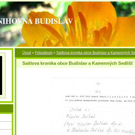
NIHOVNA BUDISLAV
Úvod
»
Fotoalbum
»
Saitlova kronika obce Budislav a Kamenných Se
Saitlova kronika obce Budislav a Kamenných Sedlišť