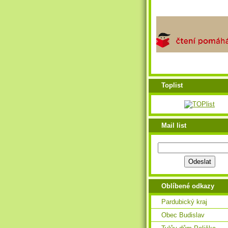
Toplist
Mail list
Oblíbené odkazy
Pardubický kraj
Obec Budislav