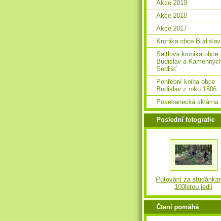
Akce 2019
Akce 2018
Akce 2017
Kronika obce Budislav
Saitlova kronika obce
Budislav a Kamennýc
Sedlišť
Pohřební kniha obce
Budislav z roku 1806
Posekanecká sklárna
Poslední fotografie
Putování za studánka
100letou jedlí
Čtení pomáhá