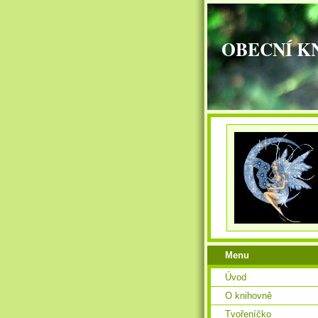
OBECNÍ K
Menu
Úvod
O knihovně
Tvořeníčko