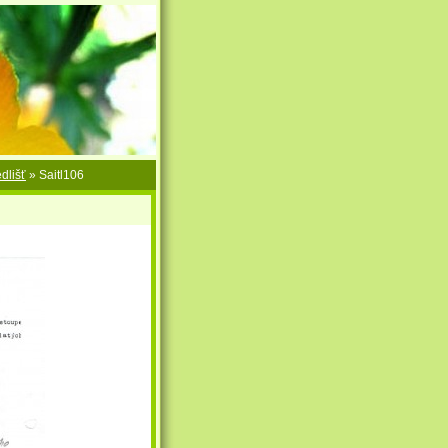
dlišť
»
Saitl106