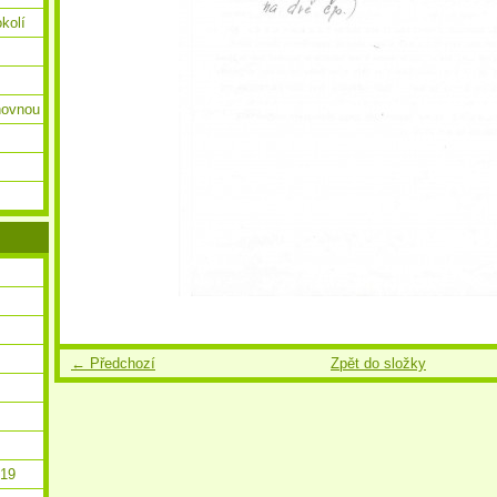
okolí
ihovnou
← Předchozí
Zpět do složky
019