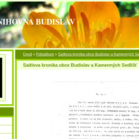
NIHOVNA BUDISLAV
Úvod
»
Fotoalbum
»
Saitlova kronika obce Budislav a Kamenných Se
Saitlova kronika obce Budislav a Kamenných Sedlišť