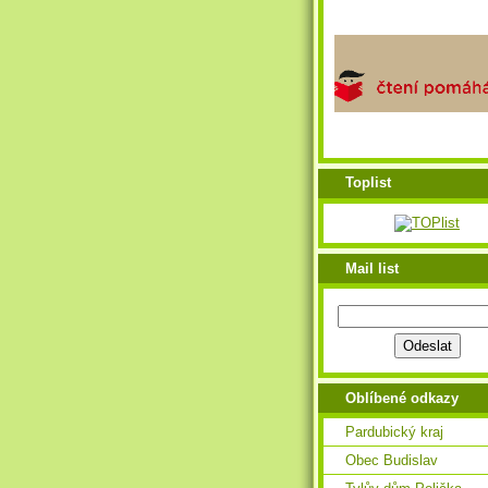
Toplist
Mail list
Oblíbené odkazy
Pardubický kraj
Obec Budislav