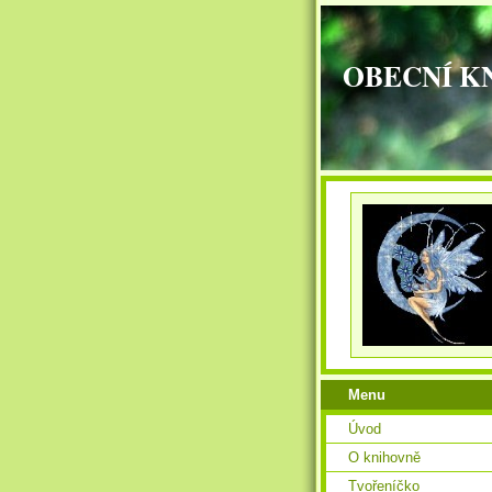
OBECNÍ K
Menu
Úvod
O knihovně
Tvořeníčko