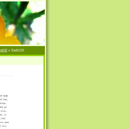
dlišť
»
Saitl105