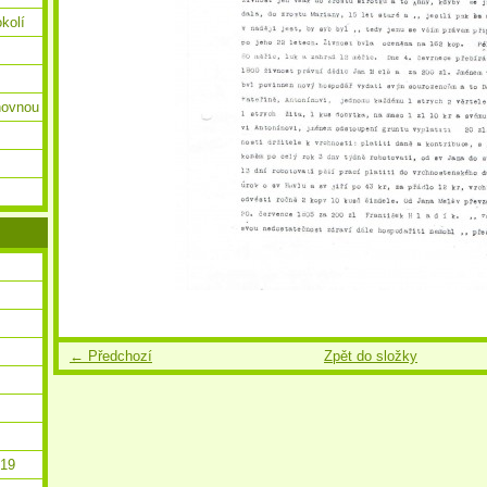
okolí
ihovnou
← Předchozí
Zpět do složky
019