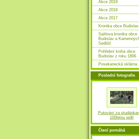
Akce 2019
Akce 2018
Akce 2017
Kronika obce Budislav
Saitlova kronika obce
Budislav a Kamennýc
Sedlišť
Pohřební kniha obce
Budislav z roku 1806
Posekanecká sklárna
Poslední fotografie
Putování za studánka
100letou jedlí
Čtení pomáhá