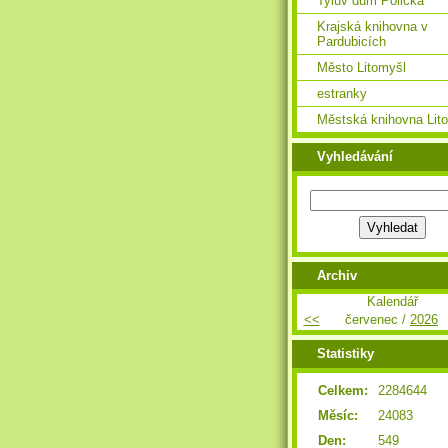
Tylův dům Polička
Krajská knihovna v
Pardubicích
Město Litomyšl
estranky
Městská knihovna Lit
Vyhledávání
Archiv
Kalendář
<<
červenec /
2026
Statistiky
Celkem:
2284644
Měsíc:
24083
Den:
549