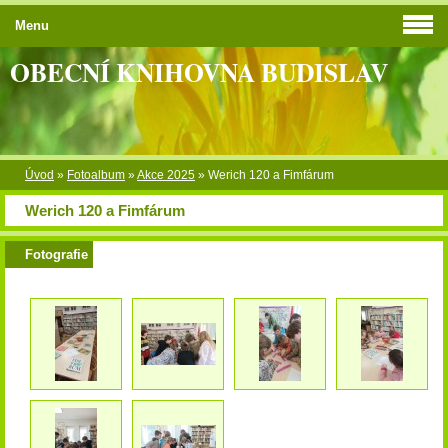
Menu
OBECNÍ KNIHOVNA BUDISLAV
Úvod
»
Fotoalbum
»
Akce 2025
»
Werich 120 a Fimfárum
Werich 120 a Fimfárum
Fotografie