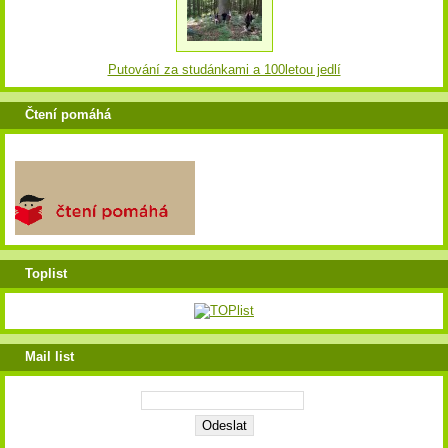
Putování za studánkami a 100letou jedlí
Čtení pomáhá
Toplist
Mail list