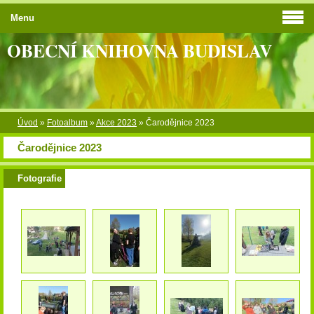
Menu
OBECNÍ KNIHOVNA BUDISLAV
Úvod
»
Fotoalbum
»
Akce 2023
»
Čarodějnice 2023
Čarodějnice 2023
Fotografie