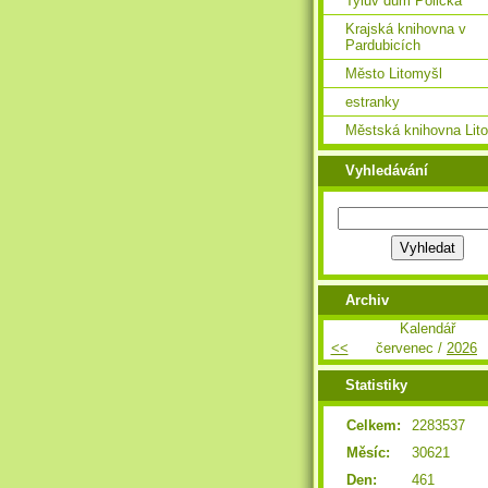
Tylův dům Polička
Krajská knihovna v
Pardubicích
Město Litomyšl
estranky
Městská knihovna Lit
Vyhledávání
Archiv
Kalendář
<<
červenec /
2026
Statistiky
Celkem:
2283537
Měsíc:
30621
Den:
461