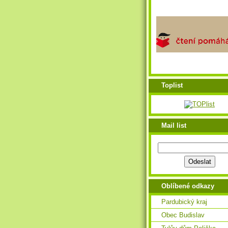
Toplist
Mail list
Oblíbené odkazy
Pardubický kraj
Obec Budislav