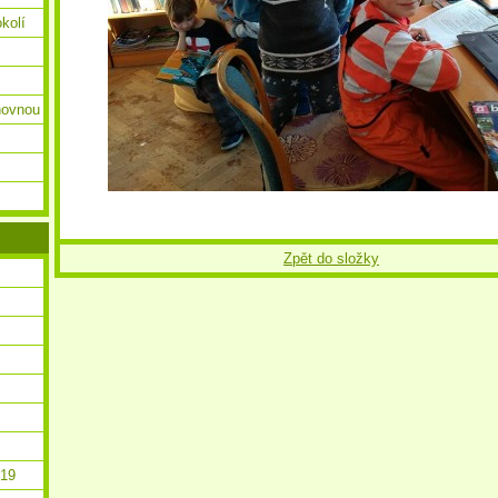
okolí
ihovnou
Zpět do složky
019