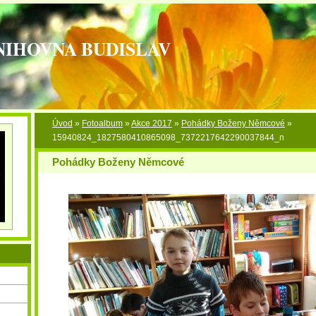
NIHOVNA BUDISLAV
Úvod
»
Fotoalbum
»
Akce 2017
»
Pohádky Boženy Němcové
»
15940824_1827580410865098_7372217642290037844_n
Pohádky Boženy Němcové