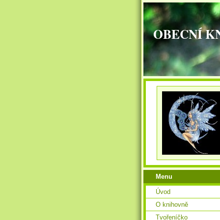
OBECNÍ K
Menu
Úvod
O knihovně
Tvořeníčko