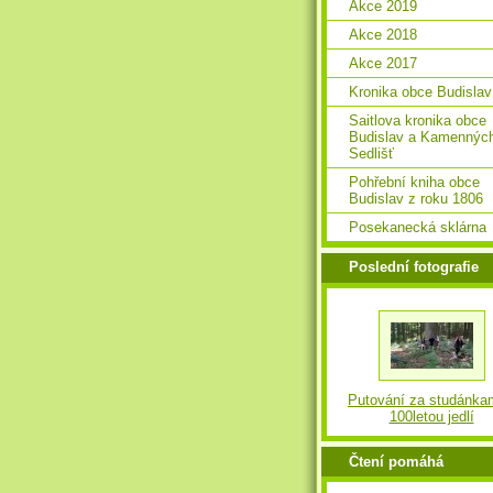
Akce 2019
Akce 2018
Akce 2017
Kronika obce Budislav
Saitlova kronika obce
Budislav a Kamennýc
Sedlišť
Pohřební kniha obce
Budislav z roku 1806
Posekanecká sklárna
Poslední fotografie
Putování za studánka
100letou jedlí
Čtení pomáhá