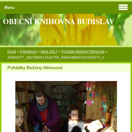
Menu
OBECNÍ KNIHOVNA BUDISLAV
Úvod
»
Fotoalbum
»
Akce 2017
»
Pohádky Boženy Němcové
»
15894377_1827580517531754_4562448087242345273_n
Pohádky Boženy Němcové