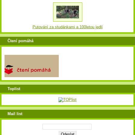
Putování za studánkami a 100letou jedlí
Čtení pomáhá
Toplist
Mail list