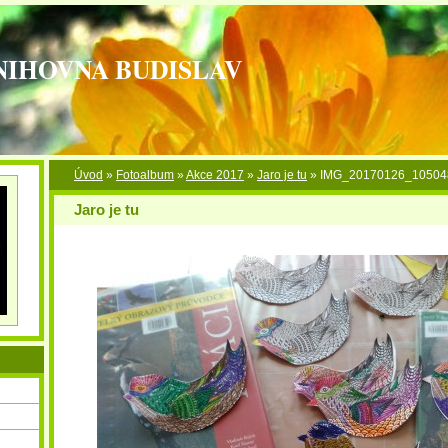
NIHOVNA BUDISLAV
Úvod
»
Fotoalbum
»
Akce 2017
»
Jaro je tu
»
IMG_20170126_10504
Jaro je tu