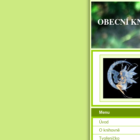
OBECNÍ K
Menu
Úvod
O knihovně
Tvořeníčko