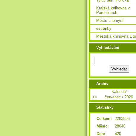
Tylův dům Polička
Krajská knihovna v
Pardubicích
Město Litomyšl
estranky
Městská knihovna Lit
Vyhledávání
Archiv
Kalendář
<<
červenec /
2026
Statistiky
Celkem:
2283896
Měsíc:
28046
Den:
420