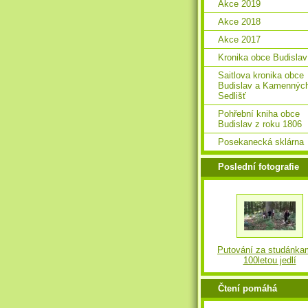
Akce 2019
Akce 2018
Akce 2017
Kronika obce Budislav
Saitlova kronika obce
Budislav a Kamennýc
Sedlišť
Pohřební kniha obce
Budislav z roku 1806
Posekanecká sklárna
Poslední fotografie
Putování za studánka
100letou jedlí
Čtení pomáhá