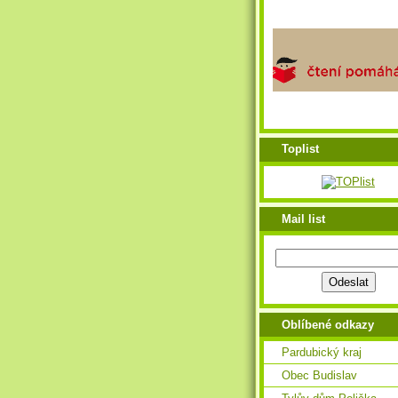
Toplist
Mail list
Oblíbené odkazy
Pardubický kraj
Obec Budislav