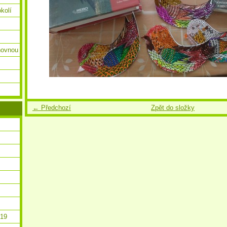
okolí
ihovnou
← Předchozí
Zpět do složky
019