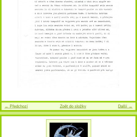
← Předchozí
Zpět do složky
Další →