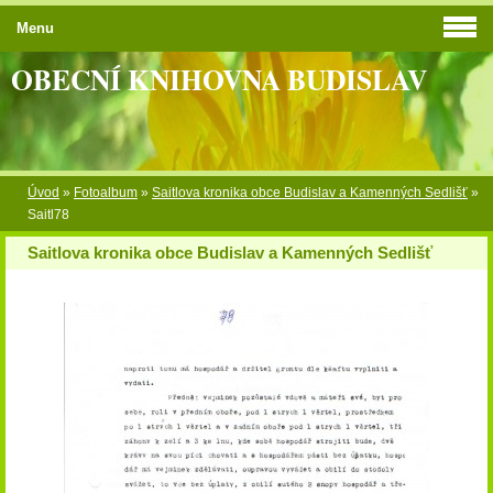
Menu
OBECNÍ KNIHOVNA BUDISLAV
Úvod
»
Fotoalbum
»
Saitlova kronika obce Budislav a Kamenných Sedlišť
»
Saitl78
Saitlova kronika obce Budislav a Kamenných Sedlišť