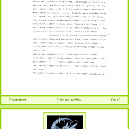
← Předchozí
Zpět do složky
Další →