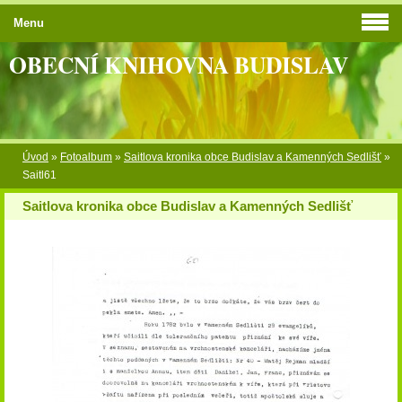
Menu
OBECNÍ KNIHOVNA BUDISLAV
Úvod
»
Fotoalbum
»
Saitlova kronika obce Budislav a Kamenných Sedlišť
»
Saitl61
Saitlova kronika obce Budislav a Kamenných Sedlišť