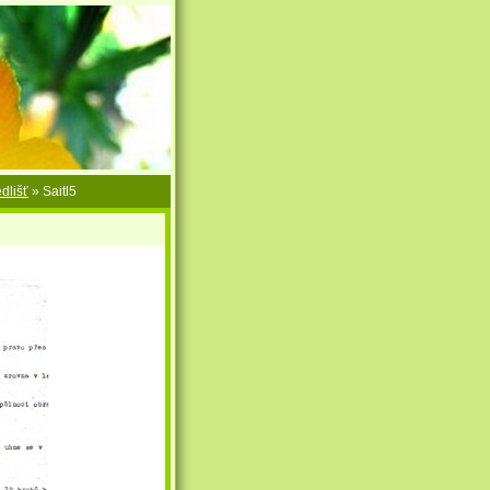
dlišť
»
Saitl5