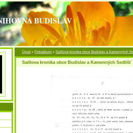
NIHOVNA BUDISLAV
Úvod
»
Fotoalbum
»
Saitlova kronika obce Budislav a Kamenných Se
Saitlova kronika obce Budislav a Kamenných Sedlišť