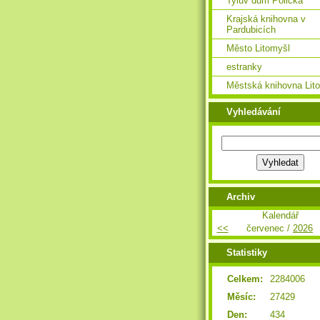
Tylův dům Polička
Krajská knihovna v
Pardubicích
Město Litomyšl
estranky
Městská knihovna Lit
Vyhledávání
Archiv
Kalendář
<<
červenec /
2026
Statistiky
Celkem:
2284006
Měsíc:
27429
Den:
434