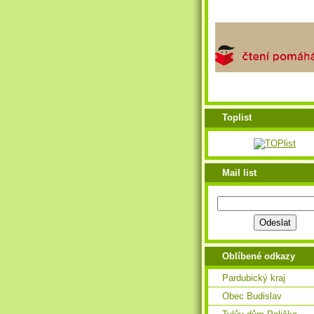
Toplist
Mail list
Oblíbené odkazy
Pardubický kraj
Obec Budislav