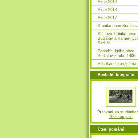
Akce 2019
Akce 2018
Akce 2017
Kronika obce Budislav
Saitlova kronika obce
Budislav a Kamennýc
Sedlišť
Pohřební kniha obce
Budislav z roku 1806
Posekanecká sklárna
Poslední fotografie
Putování za studánka
100letou jedlí
Čtení pomáhá