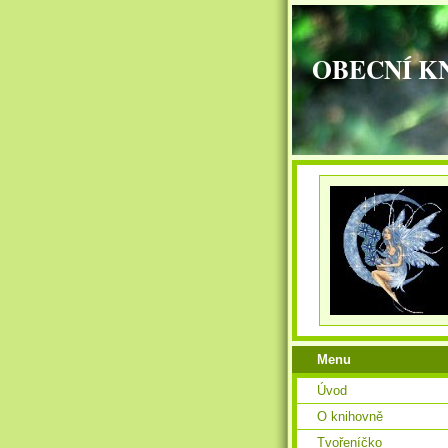
OBECNÍ K
Menu
Úvod
O knihovně
Tvořeníčko