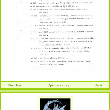
← Předchozí
Zpět do složky
Další →