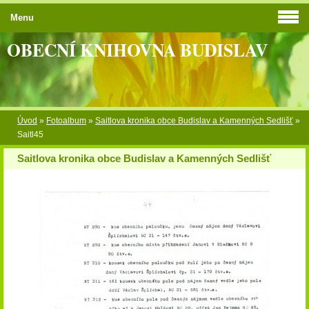
Menu
OBECNÍ KNIHOVNA BUDISLAV
Úvod
»
Fotoalbum
»
Saitlova kronika obce Budislav a Kamenných Sedlišť
»
Saitl45
Saitlova kronika obce Budislav a Kamenných Sedlišť