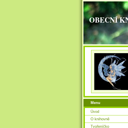
OBECNÍ K
Menu
Úvod
O knihovně
Tvořeníčko