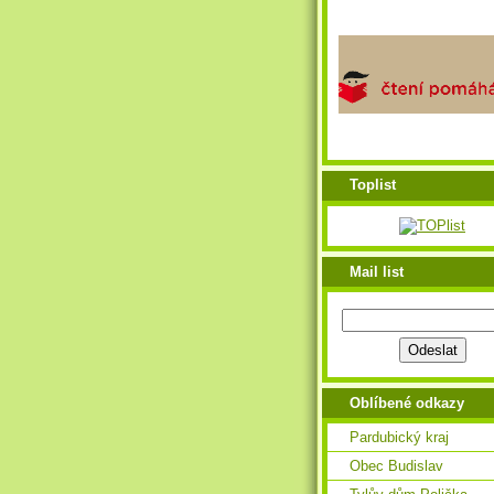
Toplist
Mail list
Oblíbené odkazy
Pardubický kraj
Obec Budislav