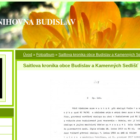
NIHOVNA BUDISLAV
Úvod
»
Fotoalbum
»
Saitlova kronika obce Budislav a Kamenných Se
Saitlova kronika obce Budislav a Kamenných Sedlišť