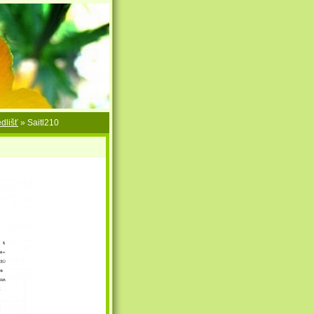
dlišť
»
Saitl210