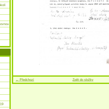
okolí
ihovnou
← Předchozí
Zpět do složky
019