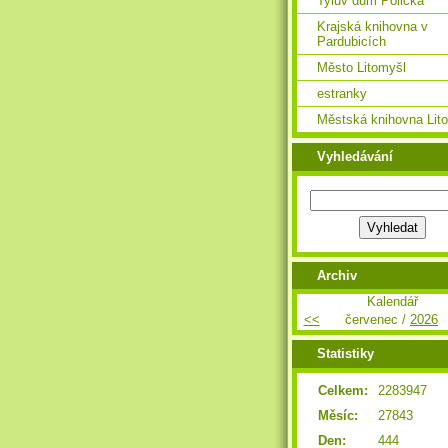
Tylův dům Polička
Krajská knihovna v
Pardubicích
Město Litomyšl
estranky
Městská knihovna Lit
Vyhledávání
Archiv
Kalendář
<<
červenec /
2026
Statistiky
Celkem:
2283947
Měsíc:
27843
Den:
444