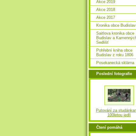
Akce 2019
Akce 2018
Akce 2017
Kronika obce Budislav
Saitlova kronika obce
Budislav a Kamennýc
Sedlišť
Pohřební kniha obce
Budislav z roku 1806
Posekanecká sklárna
Poslední fotografie
Putování za studánka
100letou jedlí
Čtení pomáhá