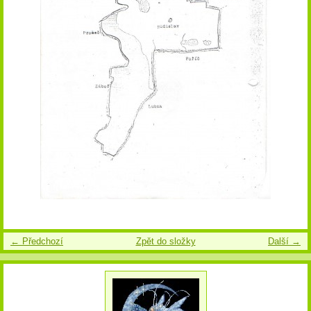
← Předchozí
Zpět do složky
Další →