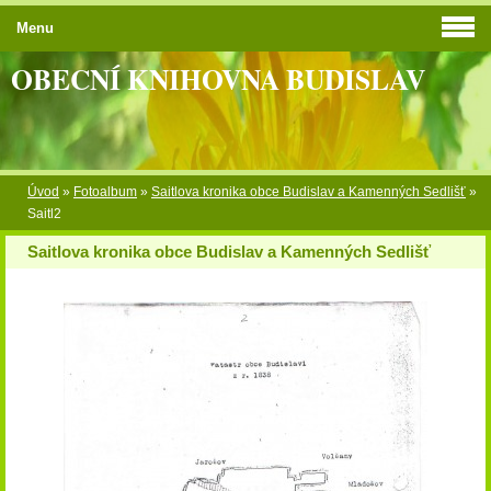
Menu
OBECNÍ KNIHOVNA BUDISLAV
Úvod
»
Fotoalbum
»
Saitlova kronika obce Budislav a Kamenných Sedlišť
»
Saitl2
Saitlova kronika obce Budislav a Kamenných Sedlišť