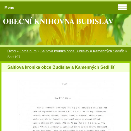
Menu
OBECNÍ KNIHOVNA BUDISLAV
Úvod
»
Fotoalbum
»
Saitlova kronika obce Budislav a Kamenných Sedlišť
»
Saitl197
Saitlova kronika obce Budislav a Kamenných Sedlišť