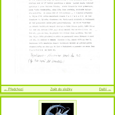
← Předchozí
Zpět do složky
Další →