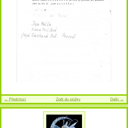
← Předchozí
Zpět do složky
Další →