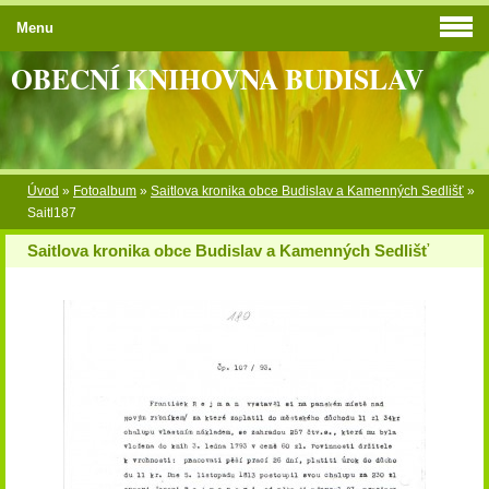
Menu
OBECNÍ KNIHOVNA BUDISLAV
Úvod
»
Fotoalbum
»
Saitlova kronika obce Budislav a Kamenných Sedlišť
»
Saitl187
Saitlova kronika obce Budislav a Kamenných Sedlišť