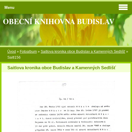
Menu
OBECNÍ KNIHOVNA BUDISLAV
Úvod
»
Fotoalbum
»
Saitlova kronika obce Budislav a Kamenných Sedlišť
»
Saitl156
Saitlova kronika obce Budislav a Kamenných Sedlišť