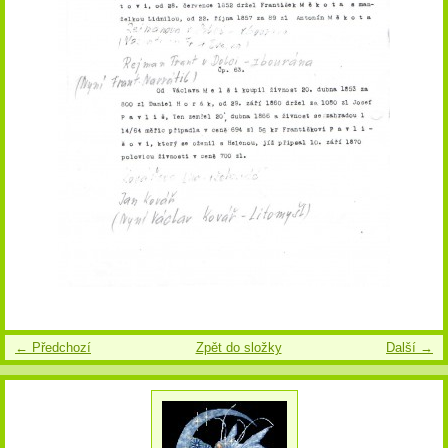
← Předchozí
Zpět do složky
Další →