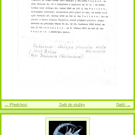
← Předchozí
Zpět do složky
Další →