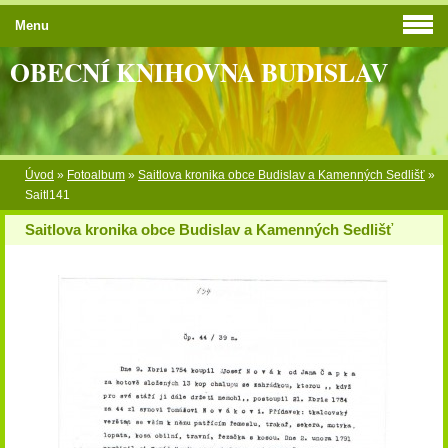
Menu
OBECNÍ KNIHOVNA BUDISLAV
Úvod
»
Fotoalbum
»
Saitlova kronika obce Budislav a Kamenných Sedlišť
»
Saitl141
Saitlova kronika obce Budislav a Kamenných Sedlišť