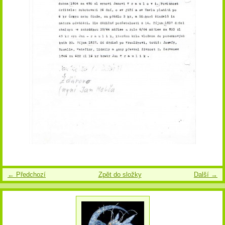
← Předchozí
Zpět do složky
Další →