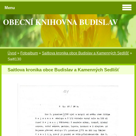
Menu
OBECNÍ KNIHOVNA BUDISLAV
Úvod
»
Fotoalbum
»
Saitlova kronika obce Budislav a Kamenných Sedlišť
»
Saitl130
Saitlova kronika obce Budislav a Kamenných Sedlišť