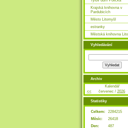
Tylův dům Polička
Krajská knihovna v
Pardubicích
Město Litomyšl
estranky
Městská knihovna Lit
Vyhledávání
Archiv
Kalendář
<<
červenec /
2026
Statistiky
Celkem:
2284215
Měsíc:
26418
Den:
487