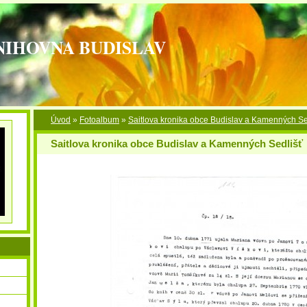
NIHOVNA BUDISLAV
Úvod
»
Fotoalbum
»
Saitlova kronika obce Budislav a Kamenných Se
Saitlova kronika obce Budislav a Kamenných Sedlišť