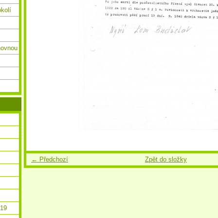
okolí
ihovnou
← Předchozí
Zpět do složky
019