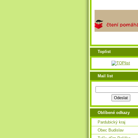
Toplist
Mail list
Oblíbené odkazy
Pardubický kraj
Obec Budislav