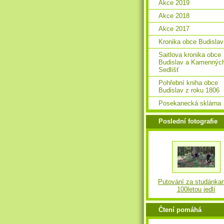
Akce 2019
Akce 2018
Akce 2017
Kronika obce Budislav
Saitlova kronika obce
Budislav a Kamennýc
Sedlišť
Pohřební kniha obce
Budislav z roku 1806
Posekanecká sklárna
Poslední fotografie
Putování za studánka
100letou jedlí
Čtení pomáhá