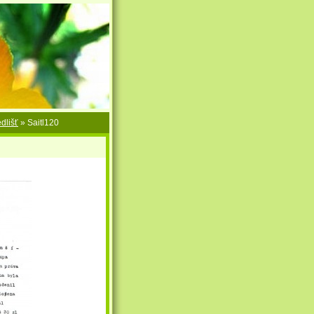
dlišť
»
Saitl120