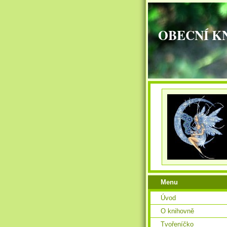
OBECNÍ K
Menu
Úvod
O knihovně
Tvořeníčko