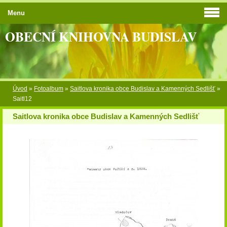
Menu
OBECNÍ KNIHOVNA BUDISLAV
Úvod
»
Fotoalbum
»
Saitlova kronika obce Budislav a Kamenných Sedlišť
»
Saitl12
Saitlova kronika obce Budislav a Kamenných Sedlišť