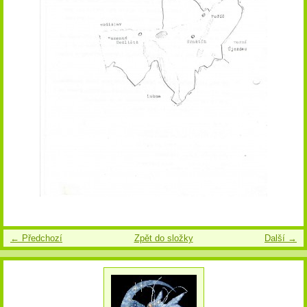
← Předchozí
Zpět do složky
Další →