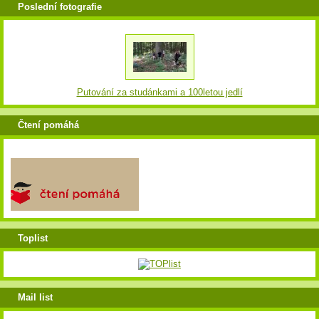
Poslední fotografie
Putování za studánkami a 100letou jedlí
Čtení pomáhá
Toplist
Mail list