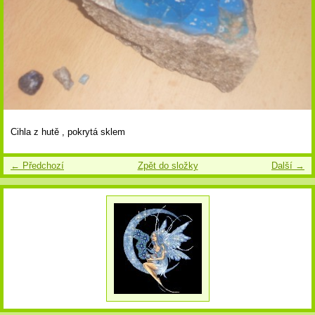
Cihla z hutě , pokrytá sklem
← Předchozí
Zpět do složky
Další →