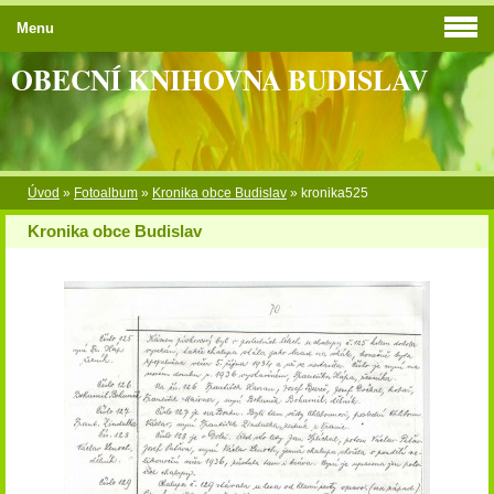
Menu
OBECNÍ KNIHOVNA BUDISLAV
Úvod
»
Fotoalbum
»
Kronika obce Budislav
»
kronika525
Kronika obce Budislav