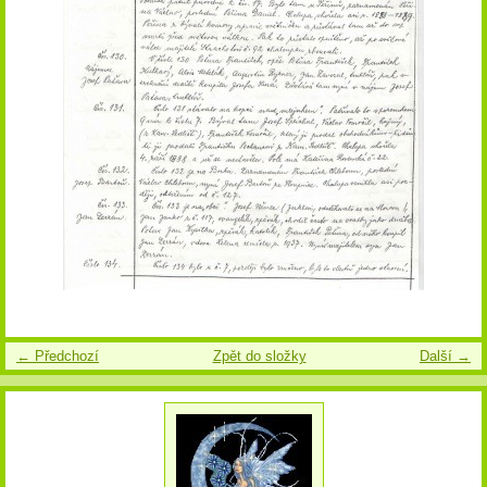
← Předchozí
Zpět do složky
Další →