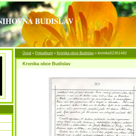
NIHOVNA BUDISLAV
Úvod
»
Fotoalbum
»
Kronika obce Budislav
»
kronika52361492
Kronika obce Budislav