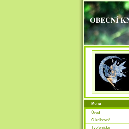
OBECNÍ K
Menu
Úvod
O knihovně
Tvořeníčko