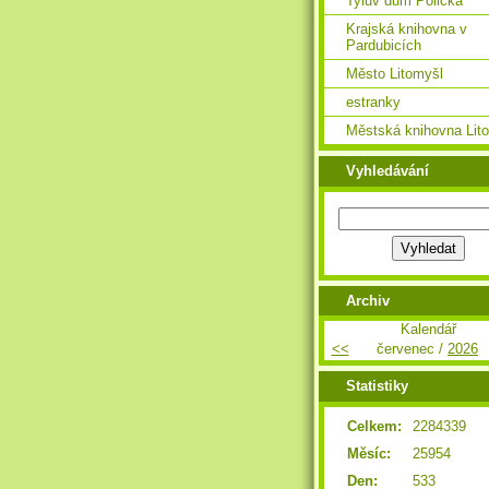
Tylův dům Polička
Krajská knihovna v
Pardubicích
Město Litomyšl
estranky
Městská knihovna Lit
Vyhledávání
Archiv
Kalendář
<<
červenec /
2026
Statistiky
Celkem:
2284339
Měsíc:
25954
Den:
533