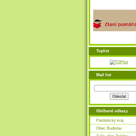
Toplist
Mail list
Oblíbené odkazy
Pardubický kraj
Obec Budislav