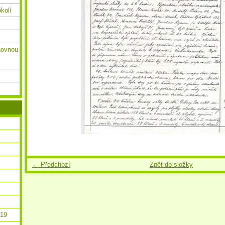
okolí
ihovnou
← Předchozí
Zpět do složky
019