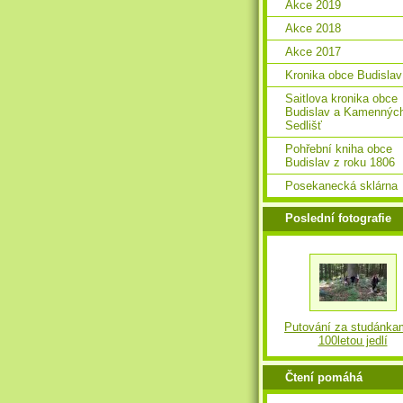
Akce 2019
Akce 2018
Akce 2017
Kronika obce Budislav
Saitlova kronika obce
Budislav a Kamennýc
Sedlišť
Pohřební kniha obce
Budislav z roku 1806
Posekanecká sklárna
Poslední fotografie
Putování za studánka
100letou jedlí
Čtení pomáhá