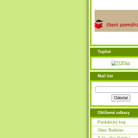
Toplist
Mail list
Oblíbené odkazy
Pardubický kraj
Obec Budislav