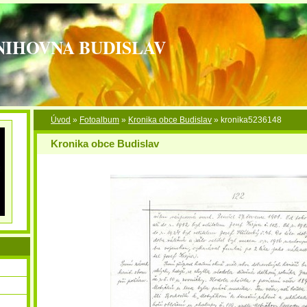
NIHOVNA BUDISLAV
Úvod
»
Fotoalbum
»
Kronika obce Budislav
»
kronika5236148
Kronika obce Budislav