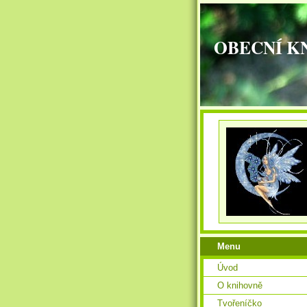
OBECNÍ K
Menu
Úvod
O knihovně
Tvořeníčko