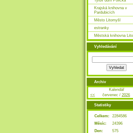
Tylův dům Polička
Krajská knihovna v
Pardubicích
Město Litomyšl
estranky
Městská knihovna Lit
Vyhledávání
Archiv
Kalendář
<<
červenec /
2026
Statistiky
Celkem:
2284586
Měsíc:
24396
Den:
575