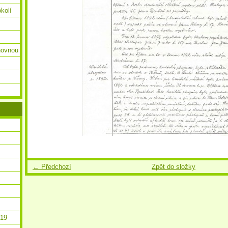
okolí
ihovnou
← Předchozí
Zpět do složky
019