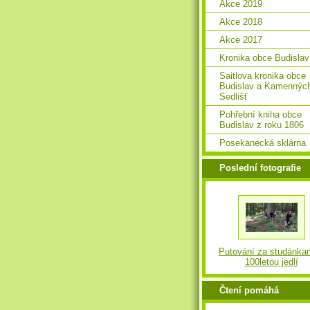
Akce 2019
Akce 2018
Akce 2017
Kronika obce Budislav
Saitlova kronika obce
Budislav a Kamennýc
Sedlišť
Pohřební kniha obce
Budislav z roku 1806
Posekanecká sklárna
Poslední fotografie
Putování za studánka
100letou jedlí
Čtení pomáhá