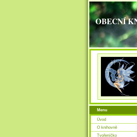
OBECNÍ K
Menu
Úvod
O knihovně
Tvořeníčko