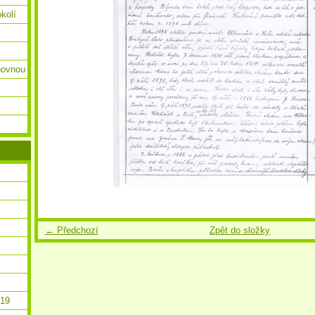
okolí
ihovnou
← Předchozí
Zpět do složky
019