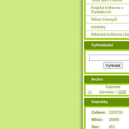
Tylův dům Polička
Krajská knihovna v
Pardubicích
Město Litomyšl
estranky
Městská knihovna Lit
Vyhledávání
Archiv
Kalendář
<<
červenec /
2026
Statistiky
Celkem:
2283791
Měsíc:
28899
Den:
451