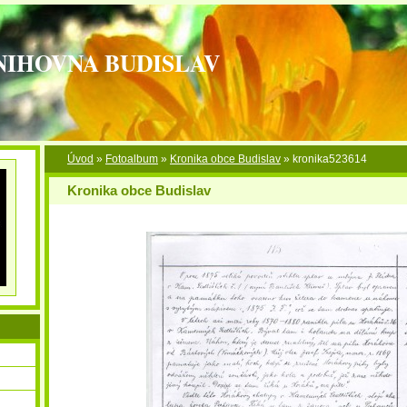
NIHOVNA BUDISLAV
Úvod
»
Fotoalbum
»
Kronika obce Budislav
»
kronika523614
Kronika obce Budislav