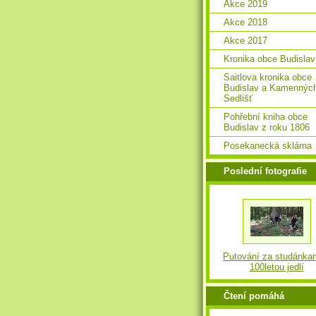
Akce 2019
Akce 2018
Akce 2017
Kronika obce Budislav
Saitlova kronika obce
Budislav a Kamennýc
Sedlišť
Pohřební kniha obce
Budislav z roku 1806
Posekanecká sklárna
Poslední fotografie
Putování za studánka
100letou jedlí
Čtení pomáhá