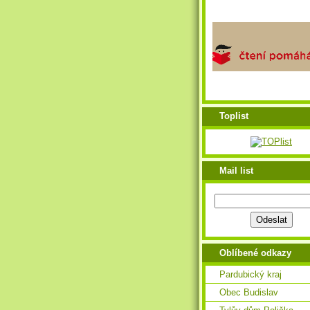
Toplist
Mail list
Oblíbené odkazy
Pardubický kraj
Obec Budislav