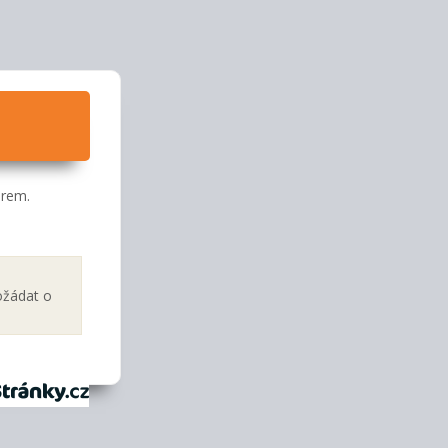
orem.
ožádat o
tránky.cz