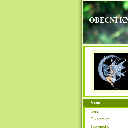
OBECNÍ K
Menu
Úvod
O knihovně
Tvořeníčko