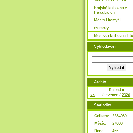
Tylův dům Polička
Krajská knihovna v
Pardubicích
Město Litomyšl
estranky
Městská knihovna Lit
Vyhledávání
Archiv
Kalendář
<<
červenec /
2026
Statistiky
Celkem:
2284089
Měsíc:
27009
Den:
455