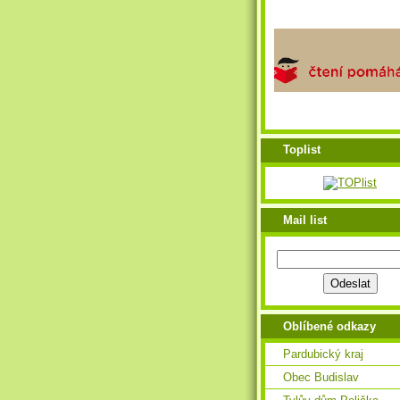
Toplist
Mail list
Oblíbené odkazy
Pardubický kraj
Obec Budislav