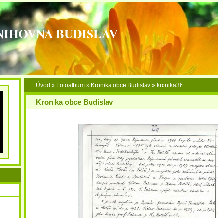
NIHOVNA BUDISLAV
Úvod
»
Fotoalbum
»
Kronika obce Budislav
»
kronika36
Kronika obce Budislav