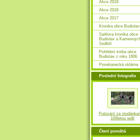
Akce 2019
Akce 2018
Akce 2017
Kronika obce Budislav
Saitlova kronika obce
Budislav a Kamennýc
Sedlišť
Pohřební kniha obce
Budislav z roku 1806
Posekanecká sklárna
Poslední fotografie
Putování za studánka
100letou jedlí
Čtení pomáhá