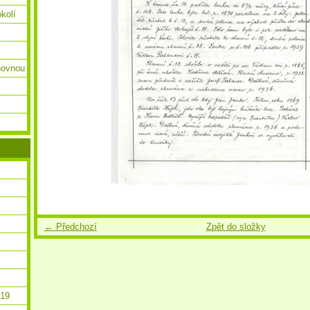
okolí
ihovnou
← Předchozí
Zpět do složky
019