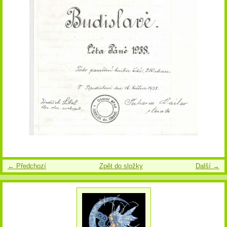
← Předchozí
Zpět do složky
Další →