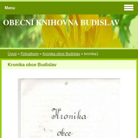
Menu
OBECNÍ KNIHOVNA BUDISLAV
Úvod
»
Fotoalbum
»
Kronika obce Budislav
»
kronika1
Kronika obce Budislav