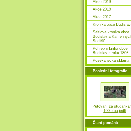
Akce 2019
Akce 2018
Akce 2017
Kronika obce Budislav
Saitlova kronika obce
Budislav a Kamennýc
Sedlišť
Pohřební kniha obce
Budislav z roku 1806
Posekanecká sklárna
Poslední fotografie
Putování za studánka
100letou jedlí
Čtení pomáhá