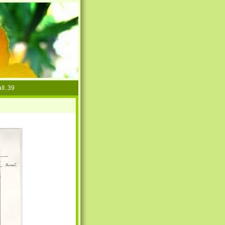
II..39