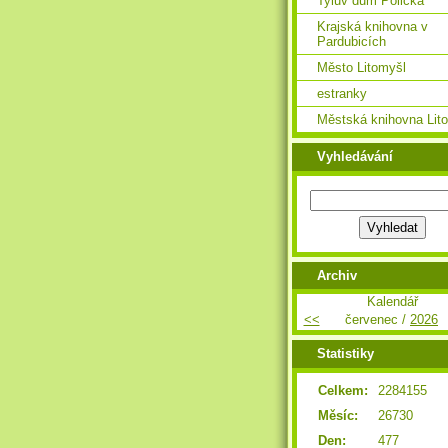
Tylův dům Polička
Krajská knihovna v
Pardubicích
Město Litomyšl
estranky
Městská knihovna Lit
Vyhledávání
Archiv
Kalendář
<<
červenec /
2026
Statistiky
Celkem:
2284155
Měsíc:
26730
Den:
477