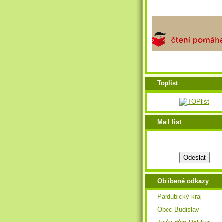
Toplist
Mail list
Oblíbené odkazy
Pardubický kraj
Obec Budislav