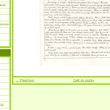
okolí
ihovnou
← Předchozí
Zpět do složky
019