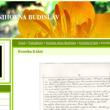
NIHOVNA BUDISLAV
Úvod
»
Fotoalbum
»
Kronika obce Budislav
»
Kronika II.část
»
kronika
Kronika II.část