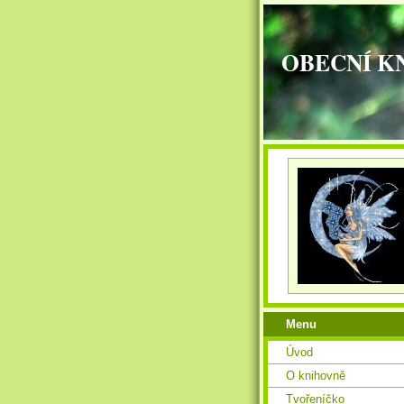
OBECNÍ K
Menu
Úvod
O knihovně
Tvořeníčko