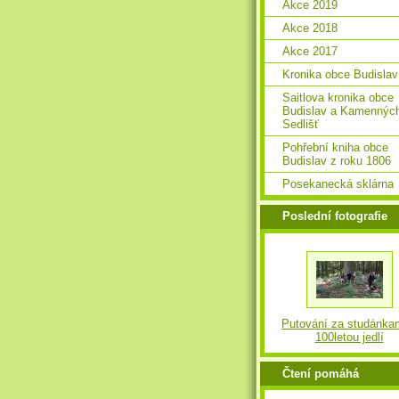
Akce 2019
Akce 2018
Akce 2017
Kronika obce Budislav
Saitlova kronika obce
Budislav a Kamennýc
Sedlišť
Pohřební kniha obce
Budislav z roku 1806
Posekanecká sklárna
Poslední fotografie
Putování za studánka
100letou jedlí
Čtení pomáhá