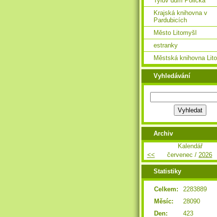
Tylův dům Polička
Krajská knihovna v
Pardubicích
Město Litomyšl
estranky
Městská knihovna Lit
Vyhledávání
Archiv
Kalendář
<<
červenec /
2026
Statistiky
Celkem:
2283889
Měsíc:
28090
Den:
423