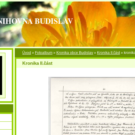
NIHOVNA BUDISLAV
Úvod
»
Fotoalbum
»
Kronika obce Budislav
»
Kronika II.část
»
kronika
Kronika II.část