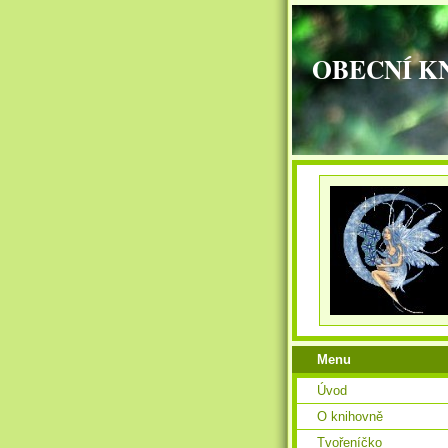
OBECNÍ K
Menu
Úvod
O knihovně
Tvořeníčko