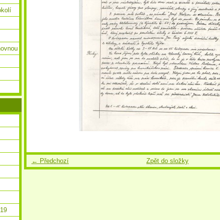
okolí
ihovnou
← Předchozí
Zpět do složky
019