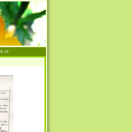
II..24