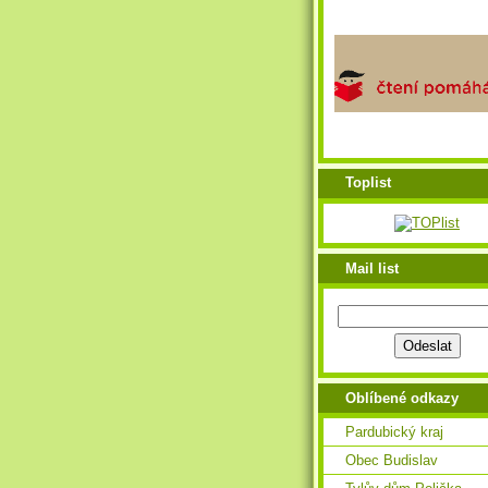
Toplist
Mail list
Oblíbené odkazy
Pardubický kraj
Obec Budislav