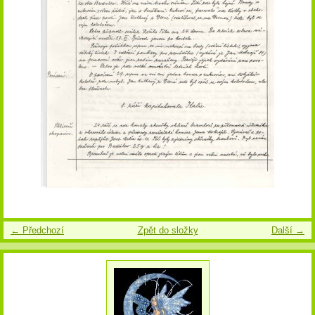
← Předchozí
Zpět do složky
Další →