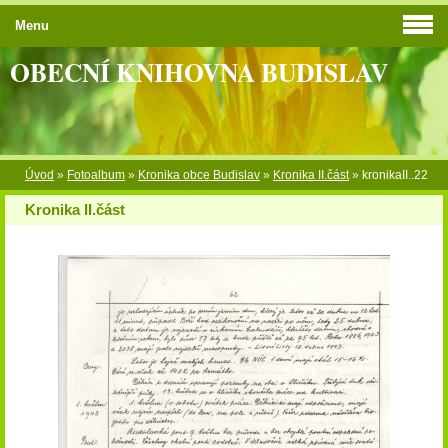
Menu
OBECNÍ KNIHOVNA BUDISLAV
Úvod
»
Fotoalbum
»
Kronika obce Budislav
»
Kronika II.část
»
kronikaII..22
Kronika II.část