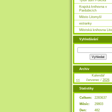
Tylův dům Polička
Krajská knihovna v
Pardubicích
Město Litomyšl
estranky
Městská knihovna Lit
Vyhledávání
Archiv
Kalendář
<<
červenec /
2026
Statistiky
Celkem:
2283637
Měsíc:
29803
Den:
482