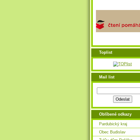
Toplist
Mail list
Oblíbené odkazy
Pardubický kraj
Obec Budislav