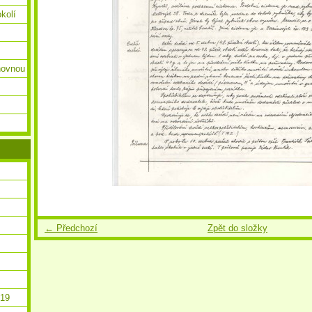
okolí
ihovnou
← Předchozí
Zpět do složky
019