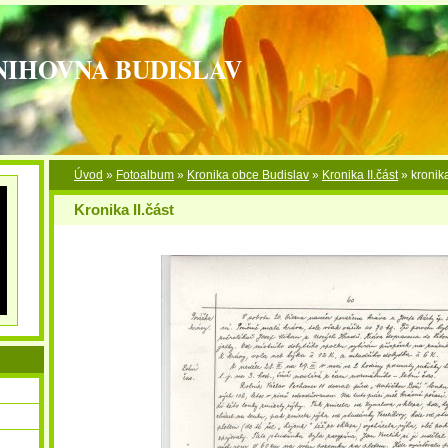
NIHOVNA BUDISLAV
Úvod
»
Fotoalbum
»
Kronika obce Budislav
»
Kronika II.část
»
kronika
Kronika II.část