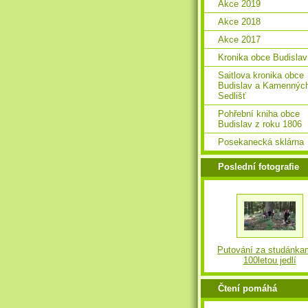
Akce 2019
Akce 2018
Akce 2017
Kronika obce Budislav
Saitlova kronika obce
Budislav a Kamennýc
Sedlišť
Pohřební kniha obce
Budislav z roku 1806
Posekanecká sklárna
Poslední fotografie
Putování za studánka
100letou jedlí
Čtení pomáhá