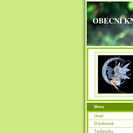
OBECNÍ K
Menu
Úvod
O knihovně
Tvořeníčko