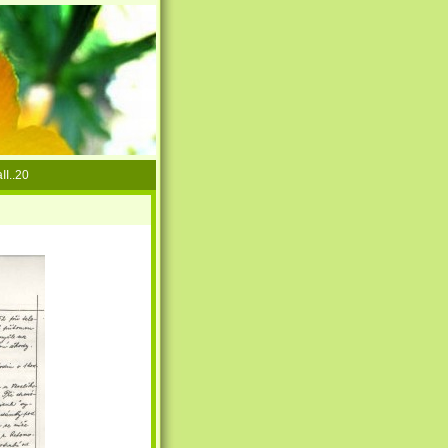
II..20