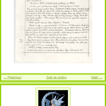
← Předchozí
Zpět do složky
Další →