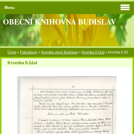
Menu
OBECNÍ KNIHOVNA BUDISLAV
Úvod
»
Fotoalbum
»
Kronika obce Budislav
»
Kronika II.část
»
kronika II.30
Kronika II.část